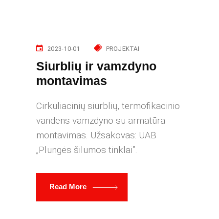
2023-10-01
PROJEKTAI
Siurblių ir vamzdyno
montavimas
Cirkuliacinių siurblių, termofikacinio
vandens vamzdyno su armatūra
montavimas. Užsakovas: UAB
„Plungės šilumos tinklai”.
Read More