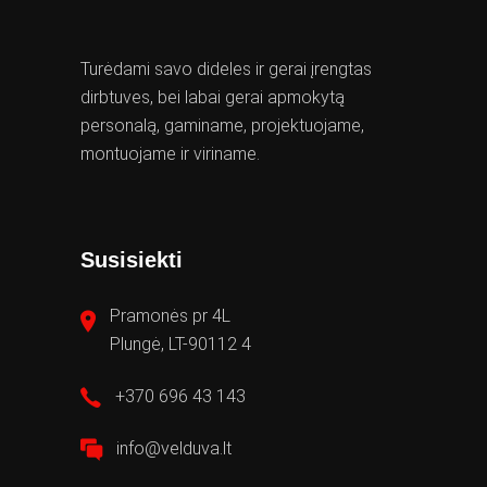
Turėdami savo dideles ir gerai įrengtas
dirbtuves, bei labai gerai apmokytą
personalą, gaminame, projektuojame,
montuojame ir viriname.
Susisiekti
Pramonės pr 4L
Plungė, LT-90112 4
+370 696 43 143
info@velduva.lt