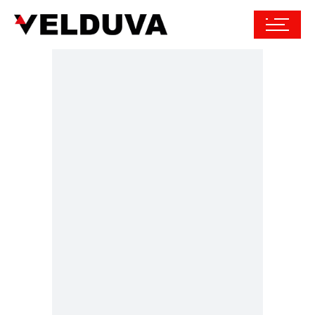
Partneriai
Tai yra ne tik mūsų
partneriai, tai yra - mūsų
kolegos, draugai bei artimi,
įmonės, žmonės su kuriais
dirbame jau ilgą laiką ir