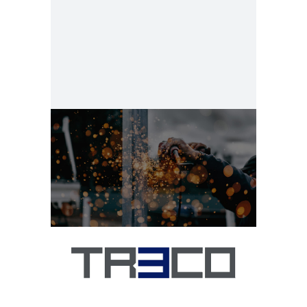
stengiamės palaikyti
nuostabų ryšį.