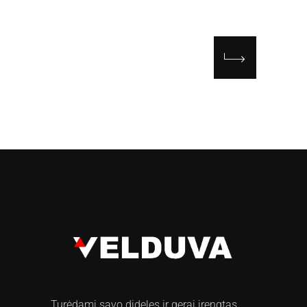
Turėdami savo dideles ir gerai įrengtas