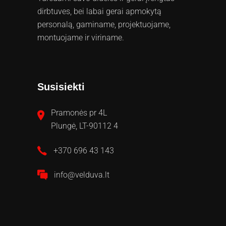
dirbtuves, bei labai gerai apmokytą
personalą, gaminame, projektuojame,
montuojame ir viriname.
Susisiekti
Pramonės pr 4L
Plungė, LT-90112 4
+370 696 43 143
info@velduva.lt