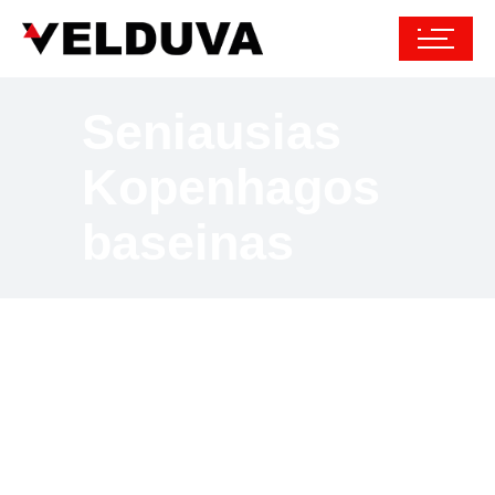
Seniausias
Kopenhagos
baseinas