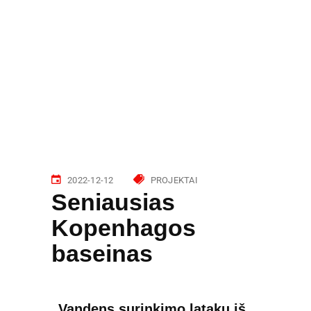
2022-12-12
PROJEKTAI
Seniausias
Kopenhagos
baseinas
Vandens surinkimo latakų iš