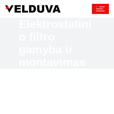
Elektrostatini
o filtro
gamyba ir
montavimas