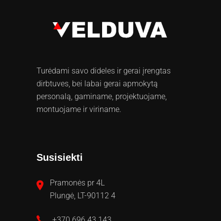
Turėdami savo dideles ir gerai įrengtas
dirbtuves, bei labai gerai apmokytą
personalą, gaminame, projektuojame,
montuojame ir viriname.
Susisiekti
Pramonės pr 4L
Plungė, LT-90112 4
+370 696 43 143