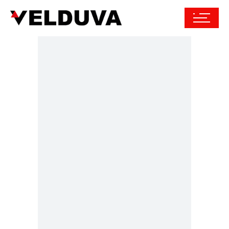
VAMZDYNŲ
IR ĮRANGOS
MONTAVIMA